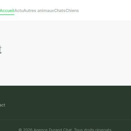
Accueil
Actu
Autres animaux
Chats
Chiens
t
act
© 2026 Agence Durand Chat. Tous droits réservés.